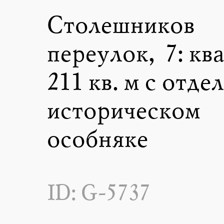
Столешников
переулок, 7: кв
211 кв. м с отде
историческом
особняке
ID: G-5737