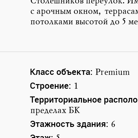
Столешников переулок. Им
с арочным окном, терраса
потолками высотой до 5 ме
Класс объекта:
Premium
Строение:
1
Территориальное располо
пределах БК
Этажность здания:
6
Этаж: